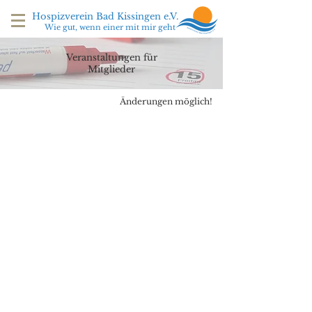
Hospizverein Bad Kissingen e.V.
Wie gut, wenn einer mit mir geht
Veranstaltungen für
Mitglieder
Änderungen möglich!
Adresse
Öffnungszeiten
Hospizverein Bad Kissingen e.V.
Montag
09:00 - 11:00 Uhr
Kapellenpfad 3
Dienstag
14:00 - 16:00 Uhr
97688 Bad Kissingen
Mittwoch
09:00 - 11:00 Uhr
Donnerstag
14:00 - 16:00 Uhr
Tel.: 0971 /
78 58 856
Freitag
geschlossen
@:
hospizverein.badkissingen@gmail.com
Spendenkonto
Sparkasse Bad Kissingen
BIC
BYLADEM1KIS
IBAN
DE 31793510100000073148